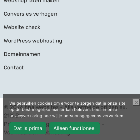
Webshop laten maken
Conversies verhogen
Website check
WordPress webhosting
Domeinnamen
Contact
We gebruiken cookies om ervoor te zorgen dat je onze site
© 2026 finalwebsites - Alle vermelde prijzen ex.
op de best mogelijke manier kan beleven. Lees in onze
21% Btw
privacyverklaring hoe wij je persoonsgegevens verwerken.
Privacyverklaring
-
Alg. voorwaarden
-
Dat is prima
Alleen functioneel
Voorwaarden webhosting