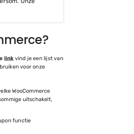
ndersom. Onze
.
ommerce?
ze
link
vind je een lijst van
ebruiken voor onze
n welke WooCommerce
sommige uitschakelt,
upon functie