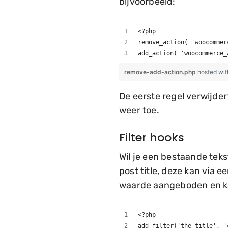
bijvoorbeeld:
<?php
remove_action( 'woocommer
add_action( 'woocommerce_
remove-add-action.php
hosted wi
De eerste regel verwijde
weer toe.
Filter hooks
Wil je een bestaande teks
post title, deze kan via 
waarde aangeboden en ka
<?php
add_filter('the_title', '