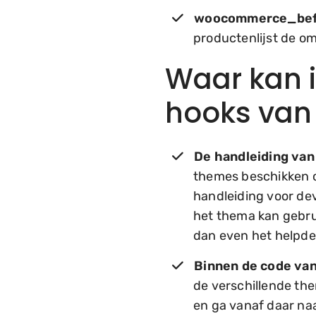
woocommerce_bef
productenlijst de om
Waar kan i
hooks van
De handleiding va
themes beschikken o
handleiding voor dev
het thema kan gebrui
dan even het helpdesk
Binnen de code va
de verschillende th
en ga vanaf daar na