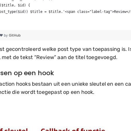
($title, $id) {
ost_type($id)) $title = $title.'<span class="label-tag">Review</
 ❤ by
GitHub
st gecontroleerd welke post type van toepassing is. I
 met de tekst “Review” aan de titel toegevoegd.
sen op een hook
e action hooks bestaan uit een unieke sleutel en een c
nctie die wordt toegepast op een hook.