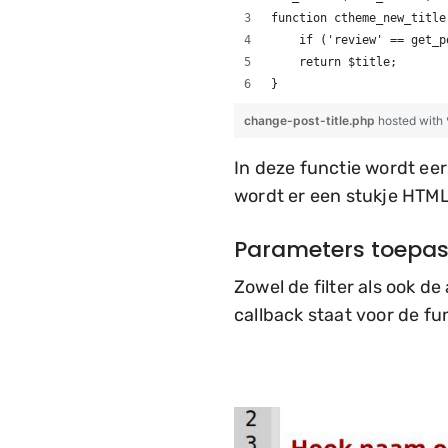
function ctheme_new_title
    if ('review' == get_p
    return $title;
}
change-post-title.php
hosted with
In deze functie wordt eer
wordt er een stukje HTML
Parameters toepas
Zowel de filter als ook d
callback staat voor de fu