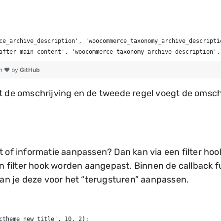
ce_archive_description', 'woocommerce_taxonomy_archive_descripti
after_main_content', 'woocommerce_taxonomy_archive_description',
th ❤ by
GitHub
rt de omschrijving en de tweede regel voegt de omsch
t of informatie aanpassen? Dan kan via een filter ho
een filter hook worden aangepast. Binnen de callback 
n je deze voor het “terugsturen” aanpassen.
ctheme_new_title', 10, 2);