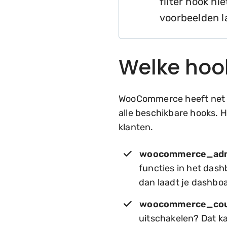
filter hook n
voorbeelden la
Welke hoo
WooCommerce heeft net al
alle beschikbare hooks. H
klanten.
woocommerce_adm
functies in het das
dan laadt je dashboar
woocommerce_cou
uitschakelen? Dat ka