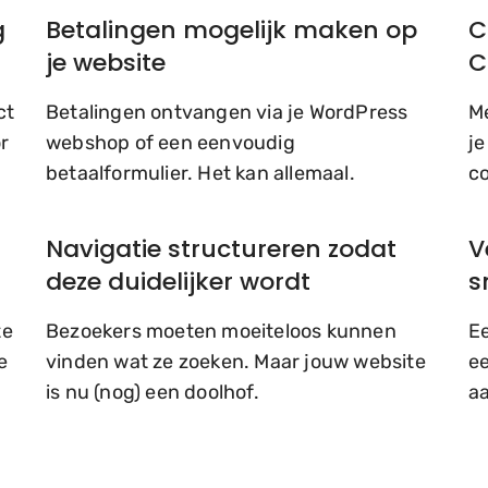
g
Betalingen mogelijk maken op
C
je website
C
ct
Betalingen ontvangen via je WordPress
Me
r
webshop of een eenvoudig
je
betaalformulier. Het kan allemaal.
co
Navigatie structureren zodat
V
deze duidelijker wordt
s
te
Bezoekers moeten moeiteloos kunnen
Ee
e
vinden wat ze zoeken. Maar jouw website
ee
is nu (nog) een doolhof.
aa