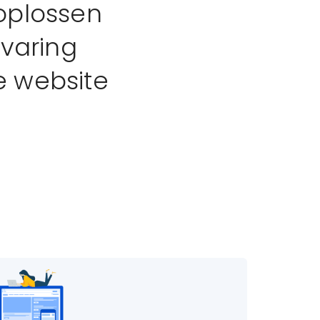
 oplossen
varing
e website