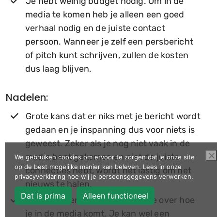
Je hebt weinig budget nodig. Om in de
media te komen heb je alleen een goed
verhaal nodig en de juiste contact
persoon. Wanneer je zelf een persbericht
of pitch kunt schrijven, zullen de kosten
dus laag blijven.
Nadelen:
Grote kans dat er niks met je bericht wordt
gedaan en je inspanning dus voor niets is
geweest. Zeker als je nog niet vaak in de
media bent gekomen en niet de juiste
We gebruiken cookies om ervoor te zorgen dat je onze site
op de best mogelijke manier kan beleven. Lees in onze
connecties hebt, wordt het lastig om het
privacyverklaring hoe wij je persoonsgegevens verwerken.
nieuws te halen.
Dat is prima
Alleen functioneel
Je hebt geen complete controle over hoe
je in de media komt. Je kan wel een