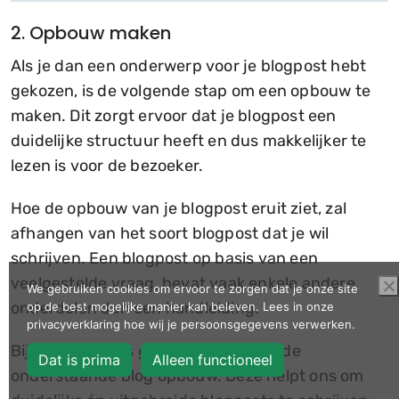
2. Opbouw maken
Als je dan een onderwerp voor je blogpost hebt
gekozen, is de volgende stap om een opbouw te
maken. Dit zorgt ervoor dat je blogpost een
duidelijke structuur heeft en dus makkelijker te
lezen is voor de bezoeker.
Hoe de opbouw van je blogpost eruit ziet, zal
afhangen van het soort blogpost dat je wil
schrijven. Een blogpost op basis van een
veelgestelde vraag, bevat vaak enkele andere
We gebruiken cookies om ervoor te zorgen dat je onze site
onderdelen dan een handleiding.
op de best mogelijke manier kan beleven. Lees in onze
privacyverklaring hoe wij je persoonsgegevens verwerken.
Bij finalwebsites gebruiken wij vaak de
Dat is prima
Alleen functioneel
onderstaande blog opbouw. Deze helpt ons om